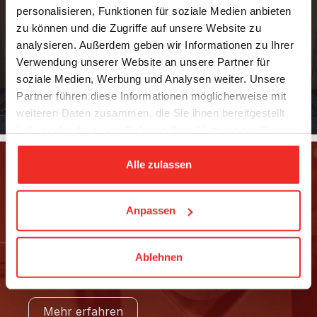
personalisieren, Funktionen für soziale Medien anbieten
ANWENDUNG
zu können und die Zugriffe auf unsere Website zu
Material Handling
analysieren. Außerdem geben wir Informationen zu Ihrer
Verwendung unserer Website an unsere Partner für
soziale Medien, Werbung und Analysen weiter. Unsere
Mehr erfahren
Partner führen diese Informationen möglicherweise mit
weiteren Daten zusammen, die Sie ihnen bereitgestellt
haben oder die sie im Rahmen Ihrer Nutzung der Dienste
gesammelt haben.
Alle zulassen
Anpassen
ANWENDUNG
Ablehnen
Materialbearbeitung
Mehr erfahren