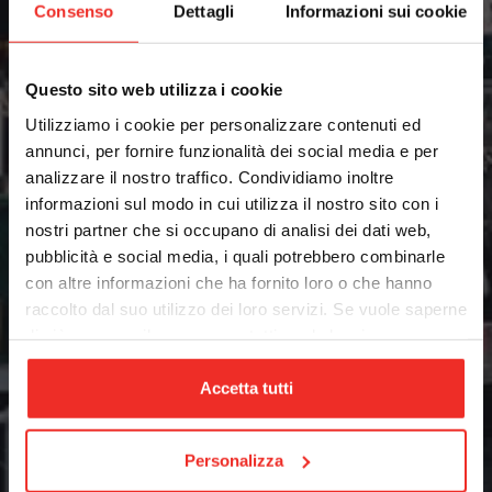
Consenso
Dettagli
Informazioni sui cookie
Medicale
Questo sito web utilizza i cookie
Utilizziamo i cookie per personalizzare contenuti ed
annunci, per fornire funzionalità dei social media e per
analizzare il nostro traffico. Condividiamo inoltre
informazioni sul modo in cui utilizza il nostro sito con i
nostri partner che si occupano di analisi dei dati web,
pubblicità e social media, i quali potrebbero combinarle
Packaging
con altre informazioni che ha fornito loro o che hanno
raccolto dal suo utilizzo dei loro servizi. Se vuole saperne
di più o negare il consenso a tutti o ad alcuni
cookie
clicchi qui
. Il consenso può essere espresso
cliccando sul tasto “Accetta tutti”. Se non vuole i cookie
Accetta tutti
di profilazione può negare il consenso sul tasto “Rifiuta".
Personalizza
Robotica