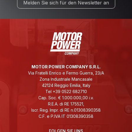
Melden Sie sich für den Newsletter an
MOTOR POWER COMPANY S.R.L.
Via Fratelli Enrico e Fermo Guerra, 23/A
Zona Industriale Mancasale
42124 Reggio Emilia, Italy
Tel +39 0522 682710
Cap. Soc. € 1.000.000,00 i.v.
R.E.A. di RE 175521,
Iscr. Reg. Impr. di RE n.01308390358
C.F. e P.IVA IT 01308390358
FOLGEN SIE UNS