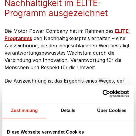
Nachhaltigkeit im ELITE-
Programm ausgezeichnet
Die Motor Power Company hat im Rahmen des
ELITE-
Programms
den Nachhaltigkeitspreis erhalten – eine
Auszeichnung, die den eingeschlagenen Weg bestätigt:
verantwortungsbewusstes Wachstum durch die
Verbindung von Innovation, Verantwortung für die
Menschen und Respekt für die Umwelt.
Die Auszeichnung ist das Ergebnis eines Weges, der
auf strukturierten und transparenten Entscheidungen
basiert und es dem Unternehmen ermöglicht hat:
den CO₂-Fußabdruck um 50 % zu reduzieren;
Zustimmung
Details
Über Cookies
die UNI/PdR-125-Zertifizierung für
Geschlechtergleichstellung zu erlangen;
einen hoch energieeffizienten Unternehmenssitz
Diese Webseite verwendet Cookies