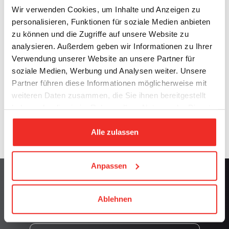
zu realisieren;
Wir verwenden Cookies, um Inhalte und Anzeigen zu
ESG-Prinzipien in das Governance-Modell zu
personalisieren, Funktionen für soziale Medien anbieten
integrieren.
zu können und die Zugriffe auf unsere Website zu
analysieren. Außerdem geben wir Informationen zu Ihrer
Verwendung unserer Website an unsere Partner für
Ein gemeinsamer Erfolg, ermöglicht durch das tägliche
soziale Medien, Werbung und Analysen weiter. Unsere
Engagement all jener, die an dieses Projekt glauben
Partner führen diese Informationen möglicherweise mit
und seine Energie antreiben.
weiteren Daten zusammen, die Sie ihnen bereitgestellt
Motor Power Company setzt damit ihren Weg zu
haben oder die sie im Rahmen Ihrer Nutzung der Dienste
nachhaltigem Wachstum fort – getragen von
gesammelt haben.
Verantwortung, Leidenschaft und Innovation.
Alle zulassen
Anpassen
Erhalten Sie aktuelle Informationen
Ablehnen
über die letzten Neuheiten