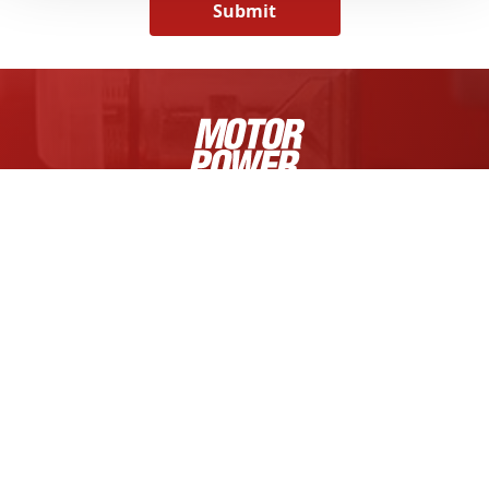
Submit
MOTOR POWER COMPANY S.R.L.
Via Fratelli Enrico e Fermo Guerra, 23/A
Zona Industriale Mancasale
42124 Reggio Emilia, Italy
Tel +39 0522 682710
Cap. Soc. € 1.000.000,00 i.v.
R.E.A. di RE 175521,
Iscr. Reg. Impr. di RE n.01308390358
C.F. e P.IVA IT 01308390358
FOLGEN SIE UNS