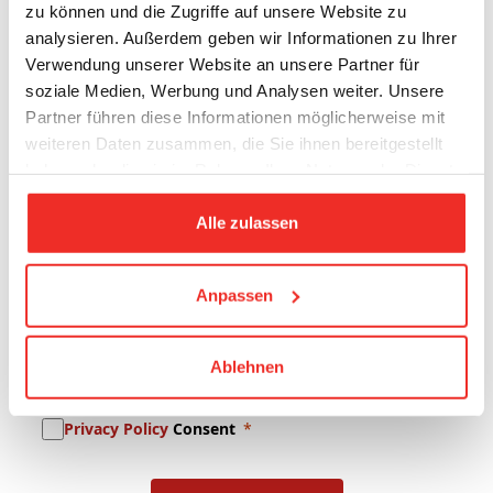
zu können und die Zugriffe auf unsere Website zu
Company Name
analysieren. Außerdem geben wir Informationen zu Ihrer
Verwendung unserer Website an unsere Partner für
soziale Medien, Werbung und Analysen weiter. Unsere
Partner führen diese Informationen möglicherweise mit
Lastname
weiteren Daten zusammen, die Sie ihnen bereitgestellt
haben oder die sie im Rahmen Ihrer Nutzung der Dienste
gesammelt haben.
E-mail
Alle zulassen
Anpassen
Newsletter Subscription
Ablehnen
Promotional Content Consent
Privacy Policy
Consent