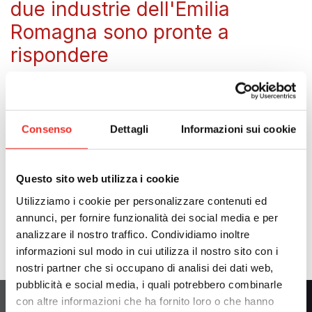
due industrie dell'Emilia
Romagna sono pronte a
rispondere
C’è un nuovo progetto di respiratore nelle mani di un
colosso nelle tecnologie per la lavorazione dei
materiali.
Consenso
Dettagli
Informazioni sui cookie
Serve il giusto motore elettrico in grado di azionare il
pallone. E c’è pochissimo tempo.
Questo sito web utilizza i cookie
Quando SCM telefono ad Alberto di Motor Power
Company, inizia il conto alla rovescia…
Utilizziamo i cookie per personalizzare contenuti ed
annunci, per fornire funzionalità dei social media e per
Leggi una storia esemplare
che ha cambiato le sorti
analizzare il nostro traffico. Condividiamo inoltre
dei pazienti in piena emergenza Covid-19.
informazioni sul modo in cui utilizza il nostro sito con i
nostri partner che si occupano di analisi dei dati web,
pubblicità e social media, i quali potrebbero combinarle
con altre informazioni che ha fornito loro o che hanno