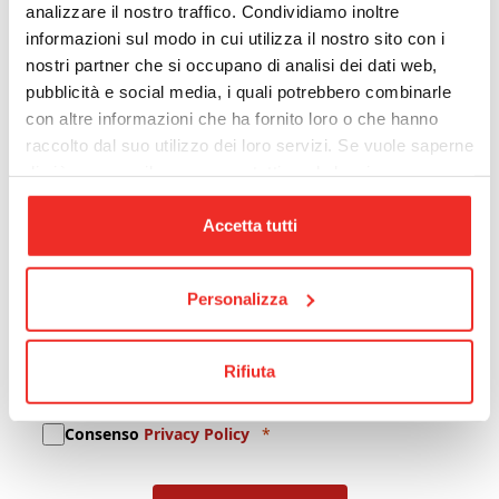
analizzare il nostro traffico. Condividiamo inoltre
Società
informazioni sul modo in cui utilizza il nostro sito con i
nostri partner che si occupano di analisi dei dati web,
pubblicità e social media, i quali potrebbero combinarle
con altre informazioni che ha fornito loro o che hanno
Cognome
raccolto dal suo utilizzo dei loro servizi. Se vuole saperne
di più o negare il consenso a tutti o ad alcuni
cookie
clicchi qui
. Il consenso può essere espresso
E-mail
cliccando sul tasto “Accetta tutti”. Se non vuole i cookie
Accetta tutti
di profilazione può negare il consenso sul tasto “Rifiuta".
Personalizza
Iscrizione Newsletter
Rifiuta
Consenso comunicazioni promozionali
Consenso
Privacy Policy