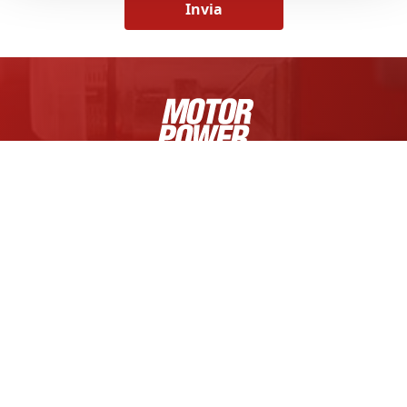
Invia
MOTOR POWER COMPANY S.R.L.
Via Fratelli Enrico e Fermo Guerra, 23/A
Zona Industriale Mancasale
42124 Reggio Emilia, Italia
Tel +39 0522 682710
Cap. Soc. € 1.000.000,00 i.v.
R.E.A. di RE 175521,
Iscr. Reg. Impr. di RE n.01308390358
C.F. e P.IVA IT 01308390358
SEGUICI