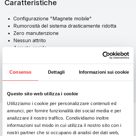
Caratteristiche
Configurazione "Magnete mobile"
Rumorosità del sistema drasticamente ridotta
Zero manutenzione
Nessun attrito
Arresto rapido
Encoder integrato
Controllo accurato della velocità
Alta efficienza energetica
Consenso
Dettagli
Informazioni sui cookie
Facile da usare
Sistema modulare
Bus di campo: Profinet ed Ethercat
Questo sito web utilizza i cookie
Utilizziamo i cookie per personalizzare contenuti ed
annunci, per fornire funzionalità dei social media e per
analizzare il nostro traffico. Condividiamo inoltre
informazioni sul modo in cui utilizza il nostro sito con i
Cataloghi
nostri partner che si occupano di analisi dei dati web,