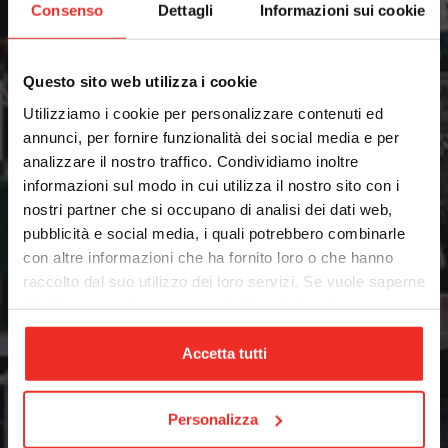
Consenso
Dettagli
Informazioni sui cookie
Medicale
Questo sito web utilizza i cookie
Utilizziamo i cookie per personalizzare contenuti ed
annunci, per fornire funzionalità dei social media e per
analizzare il nostro traffico. Condividiamo inoltre
informazioni sul modo in cui utilizza il nostro sito con i
nostri partner che si occupano di analisi dei dati web,
pubblicità e social media, i quali potrebbero combinarle
Packaging
con altre informazioni che ha fornito loro o che hanno
raccolto dal suo utilizzo dei loro servizi. Se vuole saperne
di più o negare il consenso a tutti o ad alcuni
cookie
clicchi qui
. Il consenso può essere espresso
cliccando sul tasto “Accetta tutti”. Se non vuole i cookie
Accetta tutti
di profilazione può negare il consenso sul tasto “Rifiuta".
Personalizza
Robotica