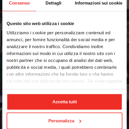
Consenso
Dettagli
Informazioni sui cookie
Medicale
Questo sito web utilizza i cookie
Utilizziamo i cookie per personalizzare contenuti ed
annunci, per fornire funzionalità dei social media e per
analizzare il nostro traffico. Condividiamo inoltre
informazioni sul modo in cui utilizza il nostro sito con i
nostri partner che si occupano di analisi dei dati web,
pubblicità e social media, i quali potrebbero combinarle
Packaging
con altre informazioni che ha fornito loro o che hanno
raccolto dal suo utilizzo dei loro servizi. Se vuole saperne
di più o negare il consenso a tutti o ad alcuni
cookie
clicchi qui
. Il consenso può essere espresso
cliccando sul tasto “Accetta tutti”. Se non vuole i cookie
Accetta tutti
di profilazione può negare il consenso sul tasto “Rifiuta".
Personalizza
Robotica