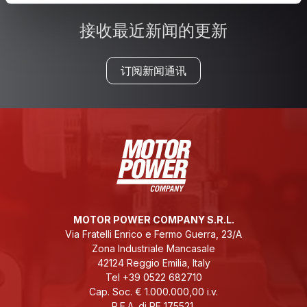
接收最近新闻的更新
订阅新闻通讯
MOTOR POWER COMPANY S.R.L.
Via Fratelli Enrico e Fermo Guerra, 23/A
Zona Industriale Mancasale
42124 Reggio Emilia, Italy
Tel +39 0522 682710
Cap. Soc. € 1.000.000,00 i.v.
R.E.A. di RE 175521,